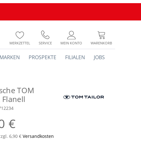
MERKZETTEL
SERVICE
MEIN KONTO
WARENKORB
MARKEN
PROSPEKTE
FILIALEN
JOBS
sche TOM
Flanell
712234
0 €
zzgl. 6,90 €
Versandkosten