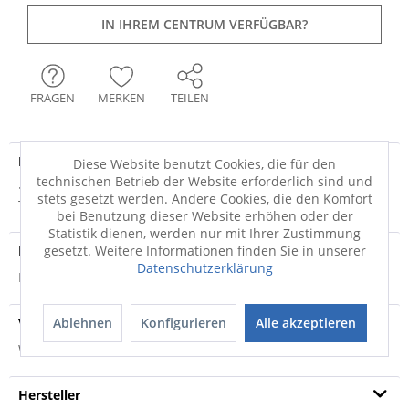
IN IHREM CENTRUM VERFÜGBAR?
FRAGEN
MERKEN
TEILEN
Produktdetails
Diese Website benutzt Cookies, die für den
technischen Betrieb der Website erforderlich sind und
· Porzellan · royalblau Servieren Sie Speisen stilvoll mit dem
stets gesetzt werden. Andere Cookies, die den Komfort
Teller Sakura von Ritzenhoff...
mehr
bei Benutzung dieser Website erhöhen oder der
Statistik dienen, werden nur mit Ihrer Zustimmung
gesetzt. Weitere Informationen finden Sie in unserer
Produktsicherheit
Datenschutzerklärung
Produktsicherheit
Ablehnen
Konfigurieren
Alle akzeptieren
Versandinfo
Weitere Informationen zum Versand...
Hersteller