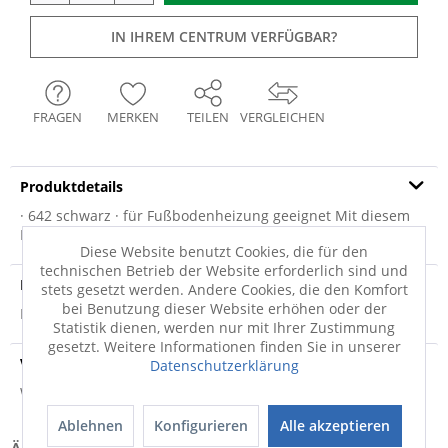
IN IHREM CENTRUM VERFÜGBAR?
FRAGEN
MERKEN
TEILEN
VERGLEICHEN
Produktdetails
· 642 schwarz · für Fußbodenheizung geeignet Mit diesem
Fellteppich lässt sich jedes Interieur...
mehr
Diese Website benutzt Cookies, die für den
technischen Betrieb der Website erforderlich sind und
Produktsicherheit
stets gesetzt werden. Andere Cookies, die den Komfort
bei Benutzung dieser Website erhöhen oder der
Produktsicherheit
Statistik dienen, werden nur mit Ihrer Zustimmung
gesetzt. Weitere Informationen finden Sie in unserer
Versandinfo
Datenschutzerklärung
Weitere Informationen zum Versand...
Ablehnen
Konfigurieren
Alle akzeptieren