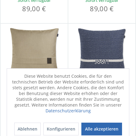
Sofort verfügbar
Sofort verfügbar
89,00 €
89,00 €
Diese Website benutzt Cookies, die für den
technischen Betrieb der Website erforderlich sind und
stets gesetzt werden. Andere Cookies, die den Komfort
bei Benutzung dieser Website erhöhen oder der
Kissen JOOP! FABRICS
Kissen JOOP! FABRICS
Statistik dienen, werden nur mit Ihrer Zustimmung
OUTDDOR M
OUTDOOR N
gesetzt. Weitere Informationen finden Sie in unserer
Datenschutzerklärung
Sofort verfügbar
Sofort verfügbar
149,00 €
89,90 €
Ablehnen
Konfigurieren
Alle akzeptieren