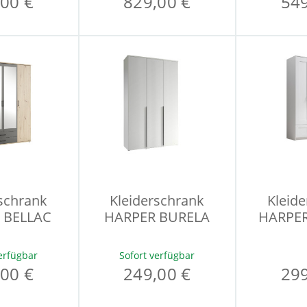
00 €
829,00 €
549
schrank
Kleiderschrank
Kleid
 BELLAC
HARPER BURELA
HARPE
erfügbar
Sofort verfügbar
00 €
249,00 €
299