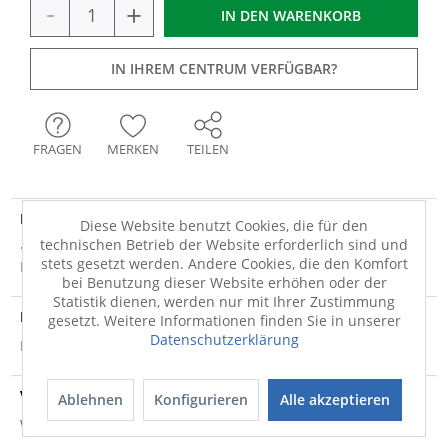
-
+
IN DEN
WARENKORB
IN IHREM CENTRUM VERFÜGBAR?
FRAGEN
MERKEN
TEILEN
Produktdetails
Diese Website benutzt Cookies, die für den
technischen Betrieb der Website erforderlich sind und
· Polyoxymethylen (POM), Stahl · schwarz · WMF Classic Linie:
stets gesetzt werden. Andere Cookies, die den Komfort
Küchenmesser für jeden Tag Die...
mehr
bei Benutzung dieser Website erhöhen oder der
Statistik dienen, werden nur mit Ihrer Zustimmung
Produktsicherheit
gesetzt. Weitere Informationen finden Sie in unserer
Datenschutzerklärung
Produktsicherheit
Versandinfo
Ablehnen
Konfigurieren
Alle akzeptieren
Weitere Informationen zum Versand...