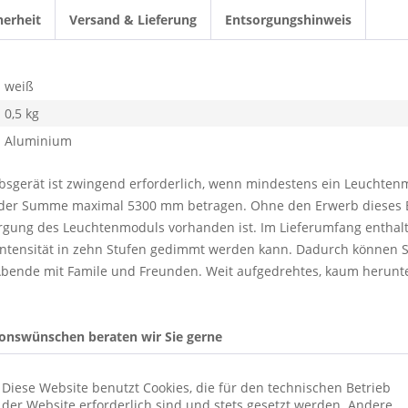
herheit
Versand & Lieferung
Entsorgungshinweis
weiß
0,5 kg
Aluminium
sgerät ist zwingend erforderlich, wenn mindestens ein Leuchtenm
in der Summe maximal 5300 mm betragen. Ohne den Erwerb dieses 
rgung des Leuchtenmoduls vorhanden ist. Im Lieferumfang enthalt
intensität in zehn Stufen gedimmt werden kann. Dadurch können Si
Abende mit Famile und Freunden. Weit aufgedrehtes, kaum herunter
ionswünschen beraten wir Sie gerne
Diese Website benutzt Cookies, die für den technischen Betrieb
der Website erforderlich sind und stets gesetzt werden. Andere