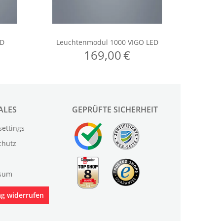
ALES
GEPRÜFTE SICHERHEIT
settings
chutz
sum
ag widerrufen