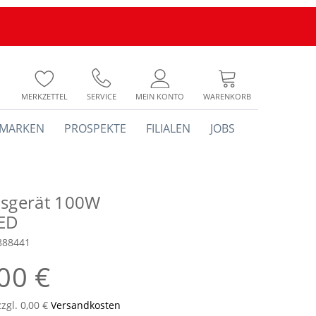
MERKZETTEL
SERVICE
MEIN KONTO
WARENKORB
MARKEN
PROSPEKTE
FILIALEN
JOBS
bsgerät 100W
ED
888441
00 €
zzgl. 0,00 €
Versandkosten