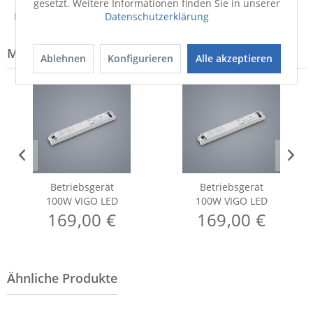
gesetzt. Weitere Informationen finden Sie in unserer
Hinweis zur Entsorgung von Elektrogeräten
Datenschutzerklärung
Modell-Familie: VIGO
Ablehnen
Konfigurieren
Alle akzeptieren
Betriebsgerät
Betriebsgerät
100W VIGO LED
100W VIGO LED
169,00 €
169,00 €