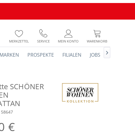
MERKZETTEL
SERVICE
MEIN KONTO
WARENKORB

MARKEN
PROSPEKTE
FILIALEN
JOBS
tte SCHÖNER
EN
ATTAN
158647
0 €