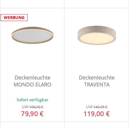
WERBUNG
Deckenleuchte
Deckenleuchte
MONDO ELARO
TRAVENTA
Sofort verfügbar
UVP
108,90 €
UVP
149,95 €
79,90 €
119,00 €