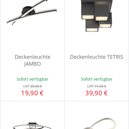
Deckenleuchte
Deckenleuchte TETRIS
JAMBO
Sofort verfügbar
Sofort verfügbar
UVP
39,99 €
UVP
71,95 €
19,90 €
39,90 €