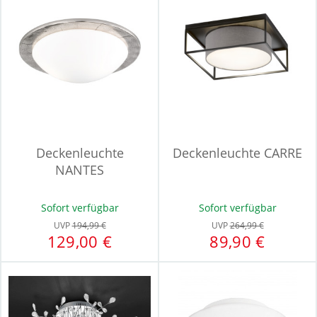
Deckenleuchte
Deckenleuchte CARRE
NANTES
Sofort verfügbar
Sofort verfügbar
UVP
194,99 €
UVP
264,99 €
129,00 €
89,90 €