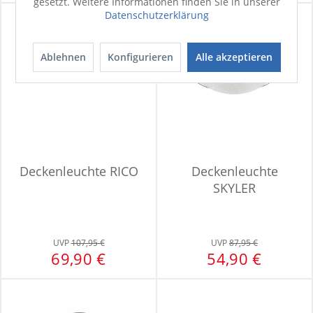
gesetzt. Weitere Informationen finden Sie in unserer
Datenschutzerklärung
Ablehnen
Konfigurieren
Alle akzeptieren
Deckenleuchte RICO
Deckenleuchte
SKYLER
UVP
107,95 €
UVP
87,95 €
69,90 €
54,90 €