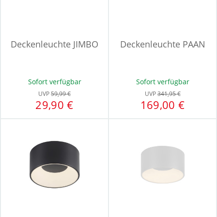
Deckenleuchte JIMBO
Deckenleuchte PAAN
Sofort verfügbar
Sofort verfügbar
UVP
59,99 €
UVP
341,95 €
29,90 €
169,00 €