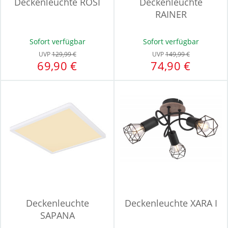
Deckenleuchte ROSI
Deckenleuchte
RAINER
Sofort verfügbar
Sofort verfügbar
UVP
129,99 €
UVP
149,99 €
69,90 €
74,90 €
Deckenleuchte
Deckenleuchte XARA I
SAPANA