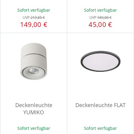
Sofort verfügbar
Sofort verfügbar
UVP
219,85 €
UVP
189,00 €
149,00 €
45,00 €
Deckenleuchte
Deckenleuchte FLAT
YUMIKO
Sofort verfügbar
Sofort verfügbar