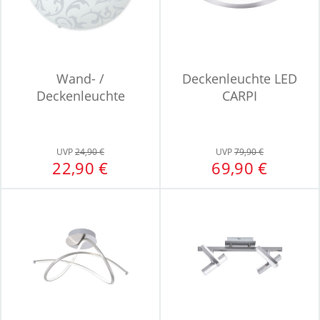
Wand- /
Deckenleuchte LED
Deckenleuchte
CARPI
SCALEA 1
UVP
24,90 €
UVP
79,90 €
22,90 €
69,90 €