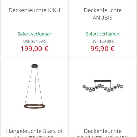
Deckenleuchte KIKU
Deckenleuchte
ANUBIS
Sofort verfügbar
Sofort verfügbar
UVP
324,99 €
UVP
129,00 €
199,00 €
99,90 €
Hängeleuchte Stars of
Deckenleuchte