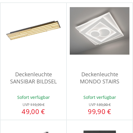
Deckenleuchte
Deckenleuchte
SANSIBAR BILDSEL
MONDO STAIRS
Sofort verfügbar
Sofort verfügbar
UVP
119,99 €
UVP
139,00 €
49,00 €
99,90 €