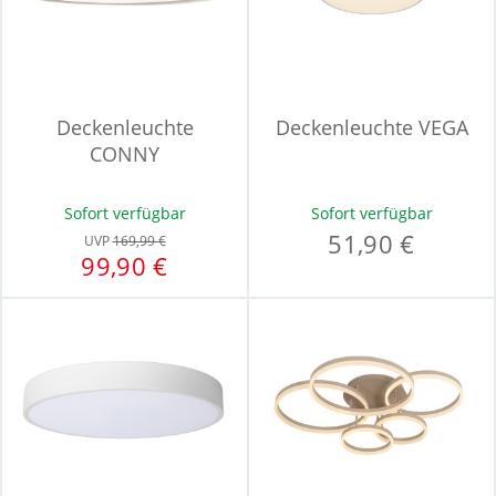
Deckenleuchte
Deckenleuchte VEGA
CONNY
Sofort verfügbar
Sofort verfügbar
51,90 €
UVP
169,99 €
99,90 €