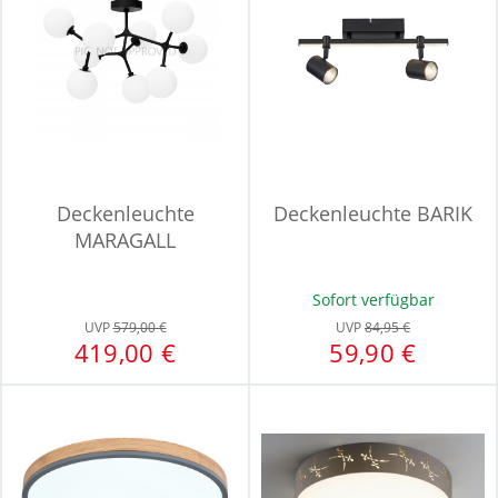
Deckenleuchte
Deckenleuchte BARIK
MARAGALL
Sofort verfügbar
UVP
579,00 €
UVP
84,95 €
419,00 €
59,90 €