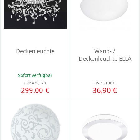
Deckenleuchte
Wand- /
Deckenleuchte ELLA
Sofort verfügbar
UVP
479,57 €
UVP
39,90 €
299,00 €
36,90 €