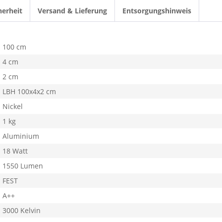
herheit
Versand & Lieferung
Entsorgungshinweis
100 cm
4 cm
2 cm
LBH 100x4x2 cm
Nickel
1 kg
Aluminium
18 Watt
1550 Lumen
FEST
A++
3000 Kelvin