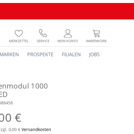
MERKZETTEL
SERVICE
MEIN KONTO
WARENKORB
MARKEN
PROSPEKTE
FILIALEN
JOBS
enmodul 1000
ED
888458
00 €
zzgl. 0,00 €
Versandkosten