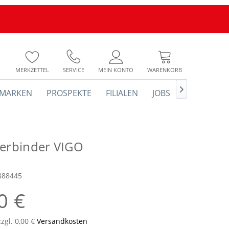
MERKZETTEL
SERVICE
MEIN KONTO
WARENKORB

MARKEN
PROSPEKTE
FILIALEN
JOBS
verbinder VIGO
888445
0 €
zzgl. 0,00 €
Versandkosten