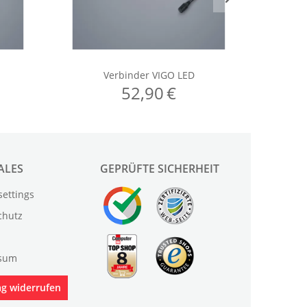
ALES
GEPRÜFTE SICHERHEIT
settings
chutz
sum
ag widerrufen