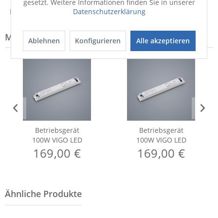
gesetzt. Weitere Informationen finden Sie in unserer
Hinweis zur Entsorgung von Elektrogeräten
Datenschutzerklärung
Modell-Familie: VIGO
Ablehnen
Konfigurieren
Alle akzeptieren
Betriebsgerät
Betriebsgerät
100W VIGO LED
100W VIGO LED
169,00 €
169,00 €