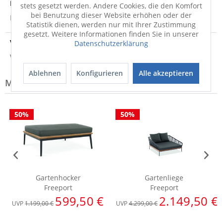
Produktsicherheit
stets gesetzt werden. Andere Cookies, die den Komfort
bei Benutzung dieser Website erhöhen oder der
Produktsicherheit
Statistik dienen, werden nur mit Ihrer Zustimmung
gesetzt. Weitere Informationen finden Sie in unserer
Versandinfo
Datenschutzerklärung
Weitere Informationen zum Versand...
Ablehnen
Konfigurieren
Alle akzeptieren
Modell-Familie: FREEPORT
50%
50%
Gartenhocker
Gartenliege
Freeport
Freeport
599,50 €
2.149,50 €
UVP
1.199,00 €
UVP
4.299,00 €