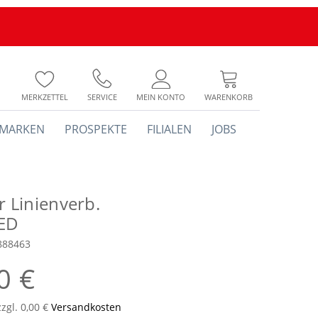
MERKZETTEL
SERVICE
MEIN KONTO
WARENKORB
MARKEN
PROSPEKTE
FILIALEN
JOBS
r Linienverb.
ED
888463
0 €
zzgl. 0,00 €
Versandkosten