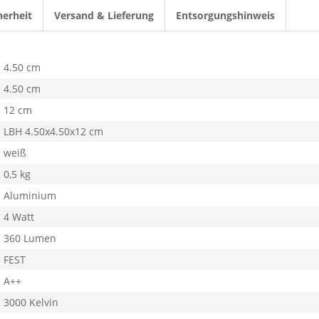
herheit
Versand & Lieferung
Entsorgungshinweis
4.50 cm
4.50 cm
12 cm
LBH 4.50x4.50x12 cm
weiß
0,5 kg
Aluminium
4 Watt
360 Lumen
FEST
A++
3000 Kelvin