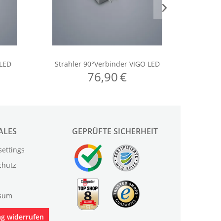
ALES
GEPRÜFTE SICHERHEIT
settings
chutz
sum
ag widerrufen