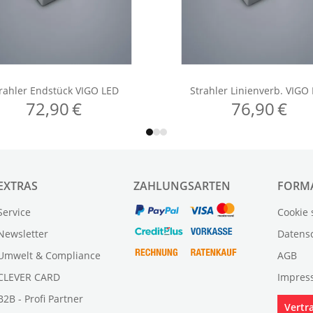
EXTRAS
ZAHLUNGSARTEN
FORM
Service
Cookie 
Newsletter
Datens
Umwelt & Compliance
AGB
CLEVER CARD
Impres
B2B - Profi Partner
Vertr