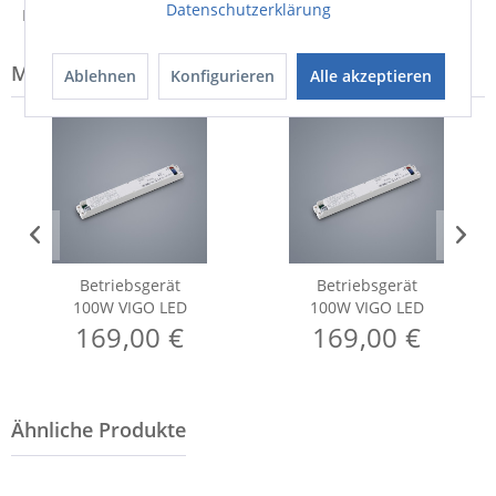
Datenschutzerklärung
Hinweis zur Entsorgung von Elektrogeräten
Modell-Familie: VIGO
Ablehnen
Konfigurieren
Alle akzeptieren
Betriebsgerät
Betriebsgerät
100W VIGO LED
100W VIGO LED
169,00 €
169,00 €