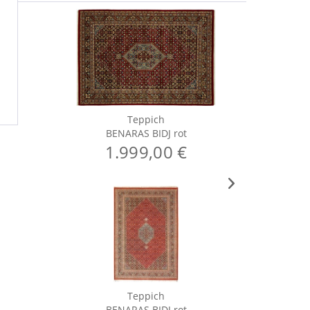
Teppich
BENARAS BIDJ rot
BE
1.999,00 €
Teppich
BENARAS BIDJ rot
BE