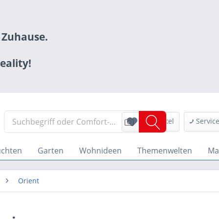
m Zuhause.
ality!
Merkzettel
Servic
uchten
Garten
Wohnideen
Themenwelten
Ma
Orient