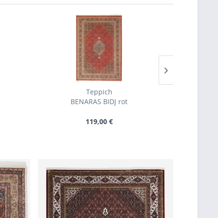
Teppich
BENARAS BIDJ rot
BE
119,00 €