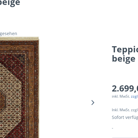
beige
ngesehen
Teppi
beige
2.699,
inkl. MwSt.
zzg
Inkl. MwSt. zzg
Sofort verfüg
-