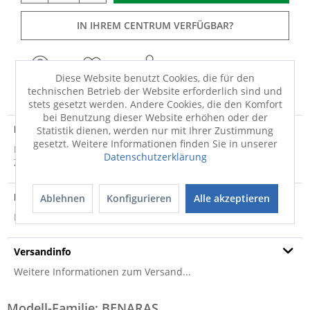
IN IHREM CENTRUM VERFÜGBAR?
Diese Website benutzt Cookies, die für den
FRAGEN
MERKEN
TEILEN
technischen Betrieb der Website erforderlich sind und
stets gesetzt werden. Andere Cookies, die den Komfort
bei Benutzung dieser Website erhöhen oder der
Produktdetails
Statistik dienen, werden nur mit Ihrer Zustimmung
gesetzt. Weitere Informationen finden Sie in unserer
Dieser Teppich wird schnell zum Lieblingsstück im eigenen
Datenschutzerklärung
Zuhause. Das Modell BENARAS ist nicht...
mehr
Produktsicherheit
Ablehnen
Konfigurieren
Alle akzeptieren
Produktsicherheit
Versandinfo
Weitere Informationen zum Versand...
Modell-Familie: BENARAS