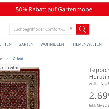
50% Rabatt auf Gartenmöbel
CHTEN
GARTEN
WOHNIDEEN
THEMENWELTEN
he
Orient
at angesehen
Teppic
Herati 
Artikel-Nr.:
2.69
Inkl. MwSt. 