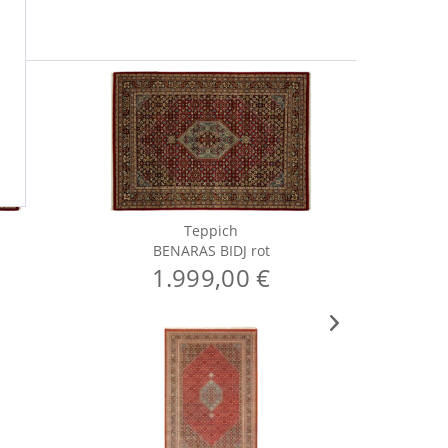
Teppich
BENARAS BIDJ rot
BE
1.999,00 €