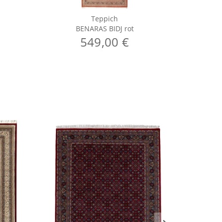
Teppich
BENARAS BIDJ rot
BE
549,00 €