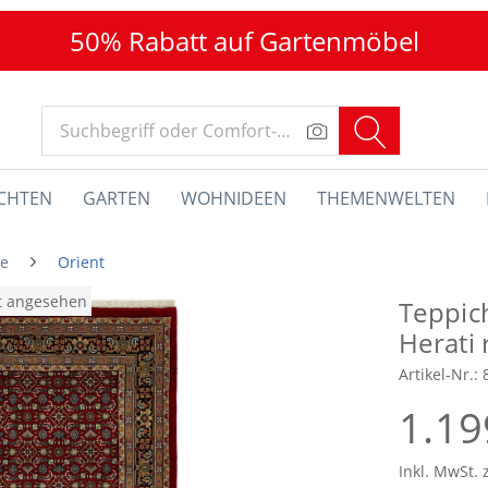
50% Rabatt auf Gartenmöbel
CHTEN
GARTEN
WOHNIDEEN
THEMENWELTEN
he
Orient
at angesehen
Teppic
Herati 
Artikel-Nr.:
1.19
Inkl. MwSt. 