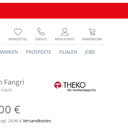
MERKZETTEL
SERVICE
MEIN KONTO
WARENKORB
MARKEN
PROSPEKTE
FILIALEN
JOBS
h Fangri
111671
00 €
zzgl. 24,90 €
Versandkosten