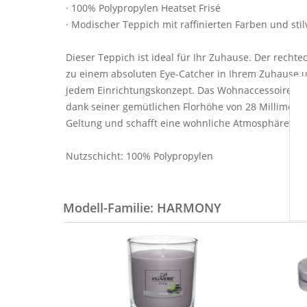
· 100% Polypropylen Heatset Frisé
· Modischer Teppich mit raffinierten Farben und sti
Dieser Teppich ist ideal für Ihr Zuhause. Der rech
zu einem absoluten Eye-Catcher in Ihrem Zuhause 
jedem Einrichtungskonzept. Das Wohnaccessoire aus
dank seiner gemütlichen Florhöhe von 28 Millimet
Geltung und schafft eine wohnliche Atmosphäre. Dies
Nutzschicht: 100% Polypropylen
Modell-Familie: HARMONY