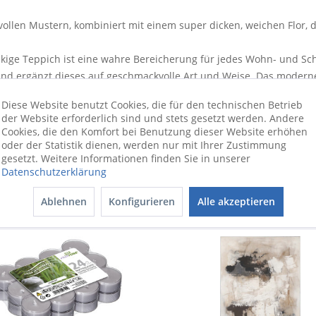
lvollen Mustern, kombiniert mit einem super dicken, weichen Flor,
teckige Teppich ist eine wahre Bereicherung für jedes Wohn- und 
und ergänzt dieses auf geschmackvolle Art und Weise. Das modern
 Polypropylen besitzt ein Längenmaß von insgesamt 150 Zentimeter
Diese Website benutzt Cookies, die für den technischen Betrieb
ern über ein äußerst angenehmes Lauferlebnis. In jedem Zimmer
der Website erforderlich sind und stets gesetzt werden. Andere
er Teppich ist ideal für Ihre vier Wände.
Cookies, die den Komfort bei Benutzung dieser Website erhöhen
oder der Statistik dienen, werden nur mit Ihrer Zustimmung
gesetzt. Weitere Informationen finden Sie in unserer
Datenschutzerklärung
Ablehnen
Konfigurieren
Alle akzeptieren