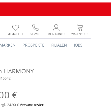
MERKZETTEL
SERVICE
MEIN KONTO
WARENKORB
MARKEN
PROSPEKTE
FILIALEN
JOBS
ch HARMONY
415542
00 €
zzgl. 24,90 €
Versandkosten