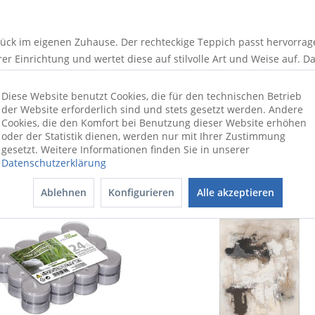
ck im eigenen Zuhause. Der rechteckige Teppich passt hervorragen
hrer Einrichtung und wertet diese auf stilvolle Art und Weise auf
ylen weist eine Länge von 340 cm und eine Gesamtbreite von 240 
 HARMONY sorgt für eine tolle Optik und verleiht Ihren Wohnräu
Diese Website benutzt Cookies, die für den technischen Betrieb
der Website erforderlich sind und stets gesetzt werden. Andere
Cookies, die den Komfort bei Benutzung dieser Website erhöhen
oder der Statistik dienen, werden nur mit Ihrer Zustimmung
gesetzt. Weitere Informationen finden Sie in unserer
Datenschutzerklärung
Ablehnen
Konfigurieren
Alle akzeptieren