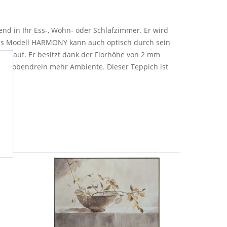
d in Ihr Ess-, Wohn- oder Schlafzimmer. Er wird
. Das Modell HARMONY kann auch optisch durch sein
cm auf. Er besitzt dank der Florhöhe von 2 mm
men obendrein mehr Ambiente. Dieser Teppich ist