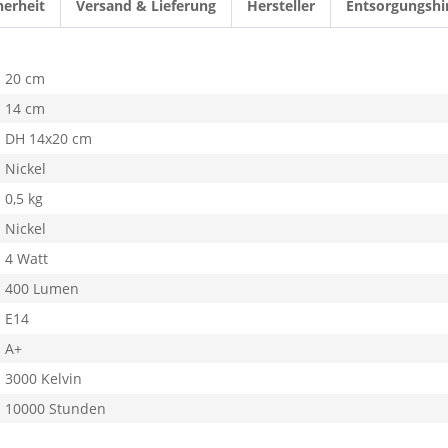
herheit
Versand & Lieferung
Hersteller
Entsorgungshi
20 cm
14 cm
DH 14x20 cm
Nickel
0,5 kg
Nickel
4 Watt
400 Lumen
E14
A+
3000 Kelvin
10000 Stunden