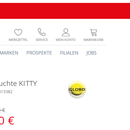
MERKZETTEL
SERVICE
MEIN KONTO
WARENKORB
MARKEN
PROSPEKTE
FILIALEN
JOBS
uchte KITTY
813382
9 €
0 €