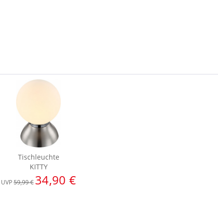
Tischleuchte
KITTY
34,90 €
UVP
59,99 €