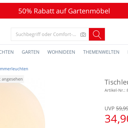
50% Rabatt auf Gartenmöbel
CHTEN
GARTEN
WOHNIDEEN
THEMENWELTEN
zimmerleuchten
at angesehen
Tischle
Artikel-Nr.:
UVP
59,9
34,9