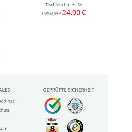
ALES
GEPRÜFTE SICHERHEIT
settings
chutz
sum