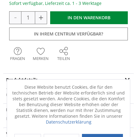
Sofort verfügbar, Lieferzeit ca. 1 - 3 Werktage
-
+
IN DEN
WARENKORB
IN IHREM CENTRUM VERFÜGBAR?
FRAGEN
MERKEN
TEILEN
Produktdetails
Diese Website benutzt Cookies, die für den
· Porzellan · 260 ml Fassungsvermögen ·
technischen Betrieb der Website erforderlich sind und
mikrowellengeeignet · spülmaschinengeeignet ·...
mehr
stets gesetzt werden. Andere Cookies, die den Komfort
bei Benutzung dieser Website erhöhen oder der
Produktsicherheit
Statistik dienen, werden nur mit Ihrer Zustimmung
gesetzt. Weitere Informationen finden Sie in unserer
Produktsicherheit
Datenschutzerklärung
Versandinfo