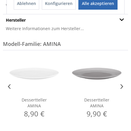
Ablehnen
Konfigurieren
Alle akzeptieren
Weitere Informationen zum Versand...
Hersteller
Weitere Informationen zum Hersteller...
Modell-Familie: AMINA
Dessertteller
Dessertteller
AMINA
AMINA
8,90 €
9,90 €