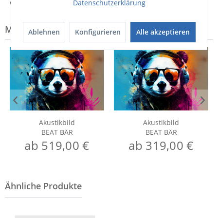
Datenschutzerklärung
Weitere Informationen zum Hersteller...
Modell-Familie: BEAT
Ablehnen
Konfigurieren
Alle akzeptieren
Akustikbild
Akustikbild
BEAT BÄR
BEAT BÄR
ab 519,00 €
ab 319,00 €