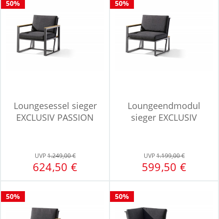
50%
50%
Loungesessel sieger
Loungeendmodul
EXCLUSIV PASSION
sieger EXCLUSIV
Havanna
PASSION links...
UVP
1.249,00 €
UVP
1.199,00 €
624,50 €
599,50 €
50%
50%