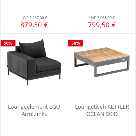
UVP
2.267,00 €
UVP
2.061,00 €
879,50 €
799,50 €
50%
50%
Loungeelement EGO
Loungetisch KETTLER
Arml.links
OCEAN SKID