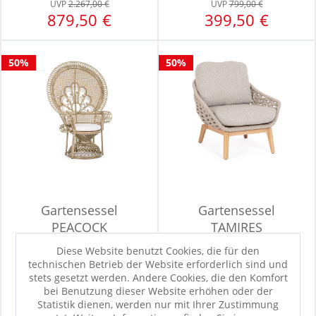
UVP
2.267,00 €
UVP
799,00 €
879,50 €
399,50 €
50%
50%
Gartensessel
Gartensessel
PEACOCK
TAMIRES
Diese Website benutzt Cookies, die für den
technischen Betrieb der Website erforderlich sind und
stets gesetzt werden. Andere Cookies, die den Komfort
UVP
1.199,00 €
UVP
2.199,00 €
bei Benutzung dieser Website erhöhen oder der
599,50 €
1.099,50 €
Statistik dienen, werden nur mit Ihrer Zustimmung