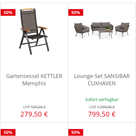
50%
50%
Gartensessel KETTLER
Lounge-Set SANSIBAR
Memphis
CUXHAVEN
Sofort verfügbar
UVP
559,00 €
UVP
1.999,00 €
279,50 €
799,50 €
50%
50%