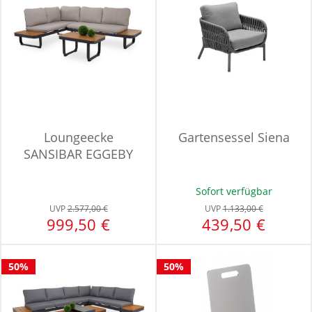
Loungeecke
Gartensessel Siena
SANSIBAR EGGEBY
Sofort verfügbar
UVP
2.577,00 €
UVP
1.133,00 €
999,50 €
439,50 €
50%
50%