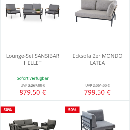
Lounge-Set SANSIBAR
Ecksofa 2er MONDO
HELLET
LATEA
Sofort verfügbar
UVP
2.267,00 €
UVP
2.061,00 €
879,50 €
799,50 €
50%
50%