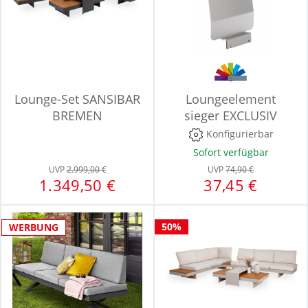
Lounge-Set SANSIBAR
Loungeelement
BREMEN
sieger EXCLUSIV
PASSION LUGO
Konfigurierbar
Sofort verfügbar
UVP
2.999,00 €
UVP
74,90 €
1.349,50 €
37,45 €
50%
WERBUNG