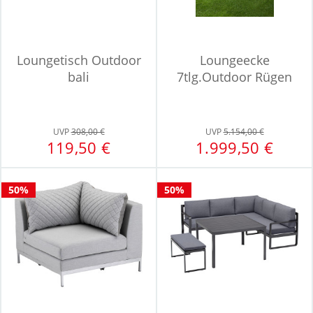
Loungetisch Outdoor
Loungeecke
bali
7tlg.Outdoor Rügen
UVP
308,00 €
UVP
5.154,00 €
119,50 €
1.999,50 €
50%
50%