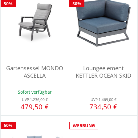
50%
50%
Gartensessel MONDO
Loungeelement
ASCELLA
KETTLER OCEAN SKID
Sofort verfügbar
UVP
1.236,00 €
UVP
1.469,00 €
479,50 €
734,50 €
50%
WERBUNG