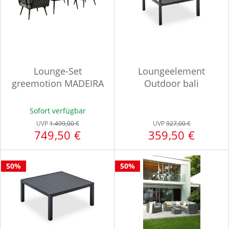
Lounge-Set
Loungeelement
greemotion MADEIRA
Outdoor bali
Sofort verfügbar
UVP
1.499,00 €
UVP
927,00 €
749,50 €
359,50 €
50%
50%