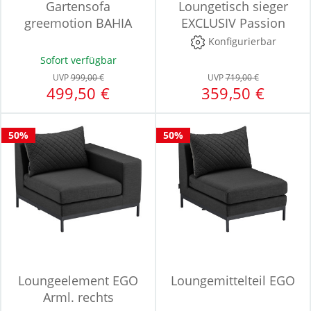
Gartensofa
Loungetisch sieger
greemotion BAHIA
EXCLUSIV Passion
Konfigurierbar
Sofort verfügbar
UVP
999,00 €
UVP
719,00 €
499,50 €
359,50 €
50%
50%
Loungeelement EGO
Loungemittelteil EGO
Arml. rechts