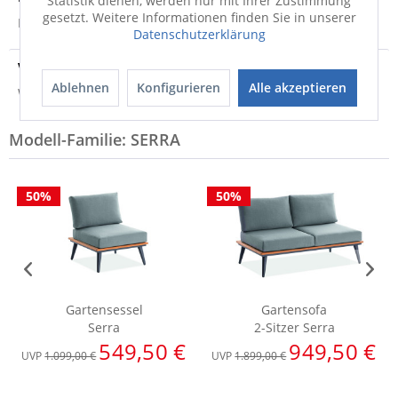
Statistik dienen, werden nur mit Ihrer Zustimmung
gesetzt. Weitere Informationen finden Sie in unserer
Produktsicherheit
Datenschutzerklärung
Versandinfo
Ablehnen
Konfigurieren
Alle akzeptieren
Weitere Informationen zum Versand...
Modell-Familie: SERRA
50%
50%
Gartensessel
Gartensofa
Serra
2-Sitzer Serra
549,50 €
949,50 €
UVP
1.099,00 €
UVP
1.899,00 €