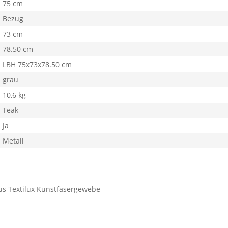
75 cm
Bezug
73 cm
78.50 cm
LBH 75x73x78.50 cm
grau
10,6 kg
Teak
Ja
Metall
us Textilux Kunstfasergewebe