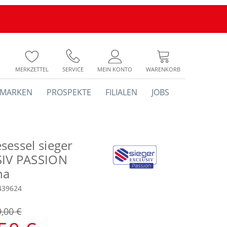
MERKZETTEL
SERVICE
MEIN KONTO
WARENKORB
MARKEN
PROSPEKTE
FILIALEN
JOBS
sessel sieger
IV PASSION
na
439624
9,00 €