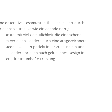
e dekorative Gesamtästhetik. Es begeistert durch
r ebenso attraktive wie einladende Bezug
punktet mit viel Gemütlichkeit, die eine schöne
 Etwas verleihen, sondern auch eine ausgezeichnete
das Modell PASSION perfekt in Ihr Zuhause ein und
timmung sondern bringen auch gelungenes Design in
el sorgt für traumhafte Erholung.