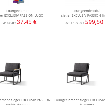
Loungeelement
Loungeendmodul
ger EXCLUSIV PASSION LUGO
sieger EXCLUSIV PASSION lin
37,45 €
599,50
UVP
74,90 €
UVP
1.199,00 €