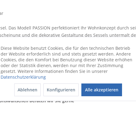
ar
el. Das Modell PASSION perfektioniert Ihr Wohnkonzept durch sein
scheinung und die dekorative Gestaltung des Sessels untermalt de
s Entspannen bildet die angenehme Polsterung. Dieses Möbelstück 
Diese Website benutzt Cookies, die für den technischen Betrieb
 Sessel wie dieser werden nicht nur Ihrem Interieur das gewisse
der Website erforderlich sind und stets gesetzt werden. Andere
 schaffen. Mit seiner unaufdringlichen Farbausführung fügt sich 
Cookies, die den Komfort bei Benutzung dieser Website erhöhen
mbinieren. Sie kreieren mit dem Sessel nicht nur eine wohlige S
oder der Statistik dienen, werden nur mit Ihrer Zustimmung
gesetzt. Weitere Informationen finden Sie in unserer
n insgesamt 75 cm und ein Breitenmaß von 73 cm auf. Dieser Sess
Datenschutzerklärung
Ablehnen
Konfigurieren
Alle akzeptieren
ionswünschen beraten wir Sie gerne