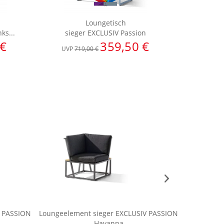
Loungetisch
ks...
sieger EXCLUSIV Passion
sieger E
 €
359,50 €
UVP
719,00 €
UVP
1.