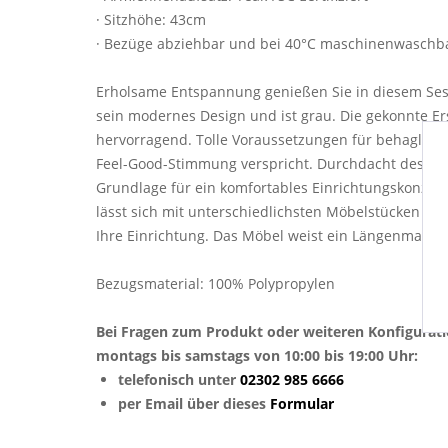
· Sitzhöhe: 43cm
· Bezüge abziehbar und bei 40°C maschinenwaschb
Erholsame Entspannung genießen Sie in diesem Sess
sein modernes Design und ist grau. Die gekonnte Er
hervorragend. Tolle Voraussetzungen für behagliche
Feel-Good-Stimmung verspricht. Durchdacht designte
Grundlage für ein komfortables Einrichtungskonzept
lässt sich mit unterschiedlichsten Möbelstücken ko
Ihre Einrichtung. Das Möbel weist ein Längenmaß vo
Bezugsmaterial: 100% Polypropylen
Bei Fragen zum Produkt oder weiteren Konfigurat
montags bis samstags von 10:00 bis 19:00 Uhr:
telefonisch unter
02302 985 6666
per Email über dieses
Formular