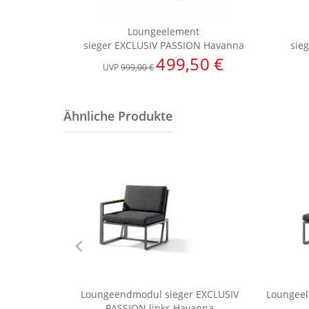
Loungeelement
sieger EXCLUSIV PASSION Havanna
sie
499,50 €
UVP
999,00 €