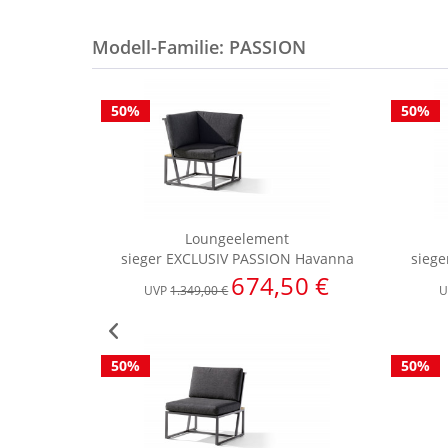
Modell-Familie: PASSION
50%
50%
Loungeelement
sieger EXCLUSIV PASSION Havanna
sieg
674,50 €
UVP
1.349,00 €
U
50%
50%