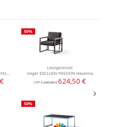
50%
50%
Loungesessel
hts...
sieger EXCLUSIV PASSION Havanna
sieger
 €
624,50 €
UVP
1.249,00 €
50%
50%