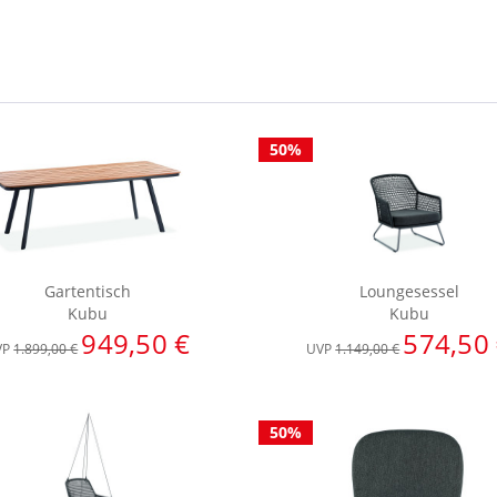
50%
Gartentisch
Loungesessel
Kubu
Kubu
949,50 €
574,50
VP
1.899,00 €
UVP
1.149,00 €
50%