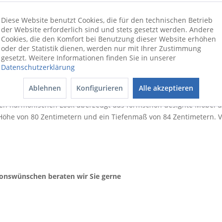
autenoptik grau inkl. Sitzkissen, Bezug Southend anthrazit, Gestel
Diese Website benutzt Cookies, die für den technischen Betrieb
der Website erforderlich sind und stets gesetzt werden. Andere
Cookies, die den Komfort bei Benutzung dieser Website erhöhen
sem Sessel genießen. Beim Sessel KUBU steht Komfort in gleiche
oder der Statistik dienen, werden nur mit Ihrer Zustimmung
s mit einer behaglichen Polsterung versehen. Man möchte sich in
gesetzt. Weitere Informationen finden Sie in unserer
Datenschutzerklärung
einen Film schauen. Das Modell KUBU ist in Bunt gehalten. Neben 
 seinen hohen Gemütlichkeitsfaktor, der Sie einfach nur zum Ent
Ablehnen
Konfigurieren
Alle akzeptieren
rhandene Einrichtungsideen integriert werden kann. Sessel wie di
en harmonischen Look überzeugt das formschön designte Möbel un
 Höhe von 80 Zentimetern und ein Tiefenmaß von 84 Zentimetern. V
ionswünschen beraten wir Sie gerne