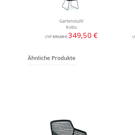
Gartenstuhl
Kubu
349,50 €
UVP
699,00 €
U