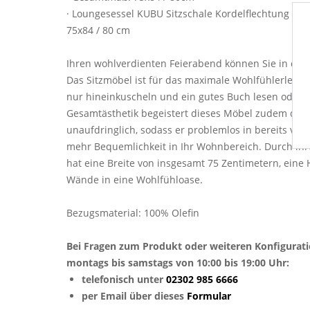
· Loungesessel KUBU Sitzschale Kordelflechtung in R
75x84 / 80 cm
Ihren wohlverdienten Feierabend können Sie in die
Das Sitzmöbel ist für das maximale Wohlfühlerlebni
nur hineinkuscheln und ein gutes Buch lesen oder 
Gesamtästhetik begeistert dieses Möbel zudem durch
unaufdringlich, sodass er problemlos in bereits vo
mehr Bequemlichkeit in Ihr Wohnbereich. Durch ihr
hat eine Breite von insgesamt 75 Zentimetern, eine
Wände in eine Wohlfühloase.
Bezugsmaterial: 100% Olefin
Bei Fragen zum Produkt oder weiteren Konfigurat
montags bis samstags von 10:00 bis 19:00 Uhr:
telefonisch unter
02302 985 6666
per Email über dieses
Formular