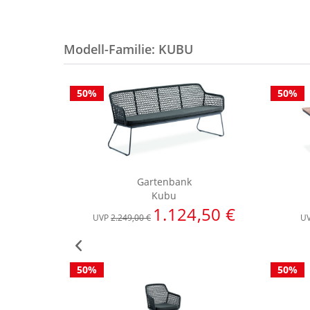
Modell-Familie: KUBU
50%
50%
Gartenbank
Kubu
1.124,50 €
UVP
2.249,00 €
U
50%
50%