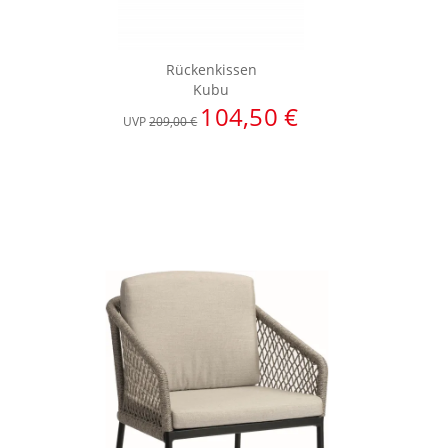
Rückenkissen
Kubu
104,50 €
UVP
209,00 €
UVP
6