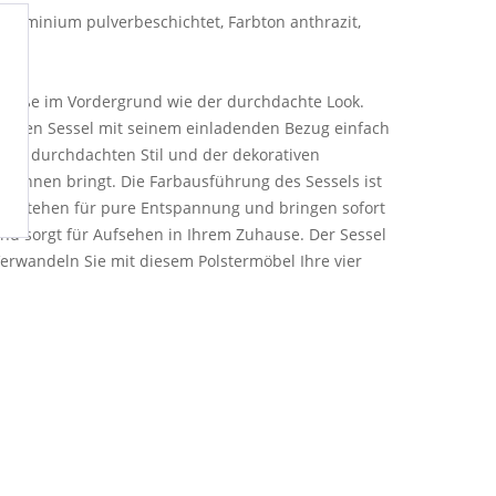
l Aluminium pulverbeschichtet, Farbton anthrazit,
m Maße im Vordergrund wie der durchdachte Look.
 diesen Sessel mit seinem einladenden Bezug einfach
dem durchdachten Stil und der dekorativen
spannen bringt. Die Farbausführung des Sessels ist
eser stehen für pure Entspannung und bringen sofort
d sorgt für Aufsehen in Ihrem Zuhause. Der Sessel
erwandeln Sie mit diesem Polstermöbel Ihre vier