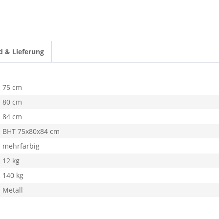
d & Lieferung
75 cm
80 cm
84 cm
BHT 75x80x84 cm
mehrfarbig
12 kg
140 kg
Metall