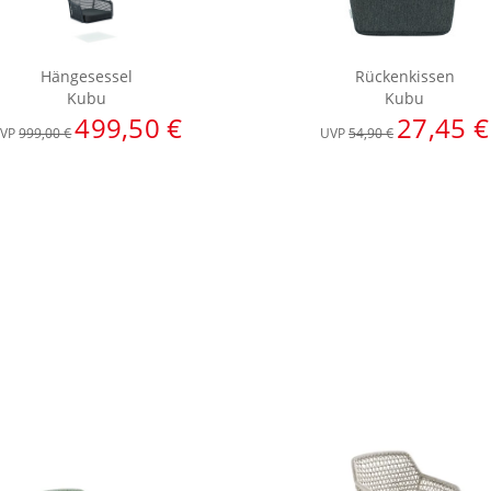
Hängesessel
Rückenkissen
Kubu
Kubu
499,50 €
27,45 €
VP
999,00 €
UVP
54,90 €