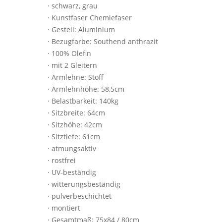
· schwarz, grau
· Kunstfaser Chemiefaser
· Gestell: Aluminium
· Bezugfarbe: Southend anthrazit
· 100% Olefin
· mit 2 Gleitern
· Armlehne: Stoff
· Armlehnhöhe: 58,5cm
· Belastbarkeit: 140kg
· Sitzbreite: 64cm
· Sitzhöhe: 42cm
· Sitztiefe: 61cm
· atmungsaktiv
· rostfrei
· UV-beständig
· witterungsbeständig
· pulverbeschichtet
· montiert
· Gesamtmaß: 75x84 / 80cm