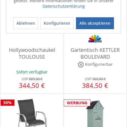
gesetzt. Weitere Informationen finden Sie in unserer
Datenschutzerklärung
Ablehnen
Konfigurieren
Alle akzeptieren
Hollywoodschaukel
Gartentisch KETTLER
TOULOUSE
BOULEVARD
Konfigurierbar
Sofort verfügbar
UVP
689,00 €
UVP
769,00 €
344,50 €
384,50 €
50%
WERBUNG