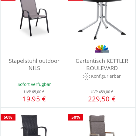
Stapelstuhl outdoor
Gartentisch KETTLER
NILS
BOULEVARD
Konfigurierbar
Sofort verfügbar
UVP
65,00 €
UVP
459,00 €
19,95 €
229,50 €
50%
50%