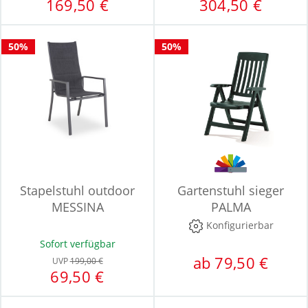
169,50 €
304,50 €
50%
50%
Stapelstuhl outdoor
Gartenstuhl sieger
MESSINA
PALMA
Konfigurierbar
Sofort verfügbar
ab 79,50 €
UVP
199,00 €
69,50 €