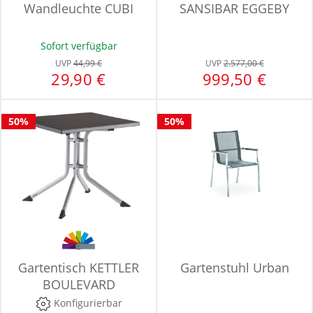
Wandleuchte CUBI
SANSIBAR EGGEBY
Sofort verfügbar
UVP
44,99 €
UVP
2.577,00 €
29,90 €
999,50 €
50%
50%
Gartentisch KETTLER
Gartenstuhl Urban
BOULEVARD
Konfigurierbar