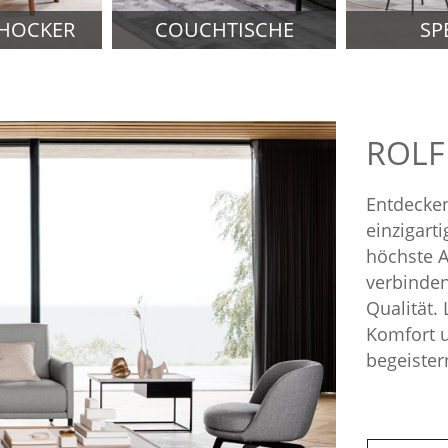
 HOCKER
COUCHTISCHE
SP
ROLF
Entdecken
einzigart
höchste A
verbinden
Qualität.
Komfort u
begeister