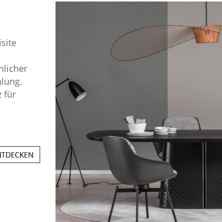
site
licher
hlung.
 für