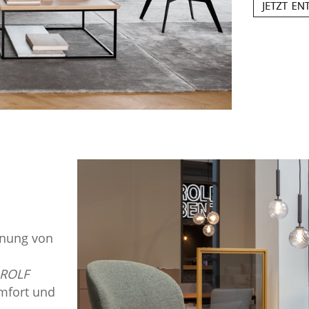
nnung von
ROLF
omfort und