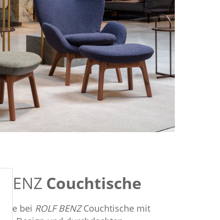
 BENZ
Couchtische
 Sie bei
ROLF BENZ
Couchtische mit