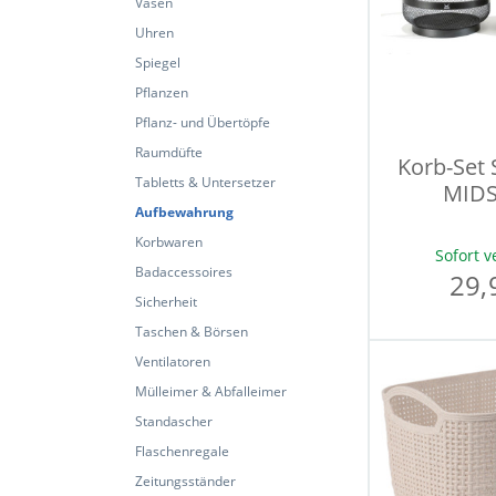
Vasen
Uhren
Spiegel
Pflanzen
Pflanz- und Übertöpfe
Raumdüfte
Korb-Set
Tabletts & Untersetzer
MID
Aufbewahrung
Korbwaren
Sofort v
Badaccessoires
29,
Sicherheit
Taschen & Börsen
Ventilatoren
Mülleimer & Abfalleimer
Standascher
Flaschenregale
Zeitungsständer