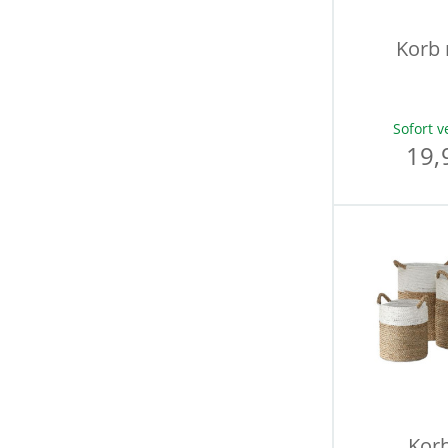
Korb 
Sofort v
19,
Korb