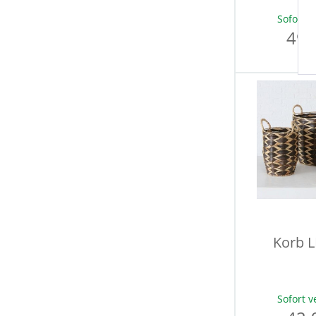
Sofort v
49,
Korb 
Sofort v