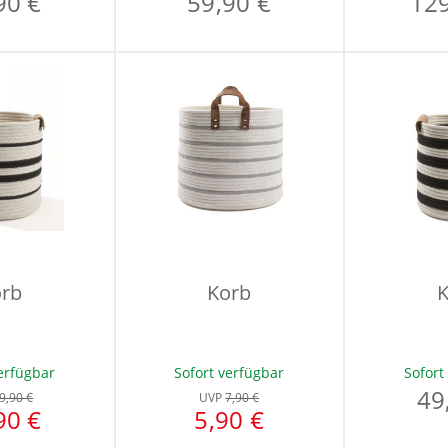
90 €
59,90 €
129
rb
Korb
K
erfügbar
Sofort verfügbar
Sofort
49
9,90 €
UVP
7,90 €
90 €
5,90 €