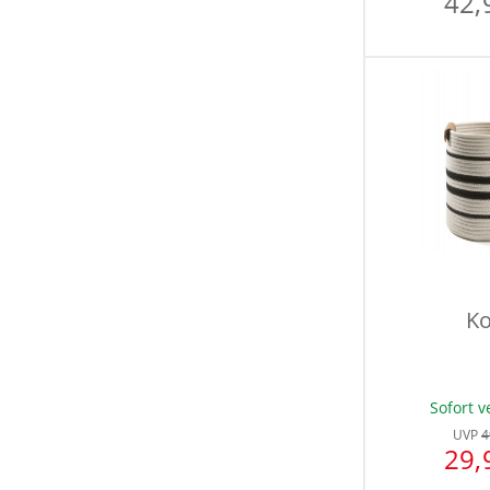
42,
Ko
Sofort v
UVP
4
29,