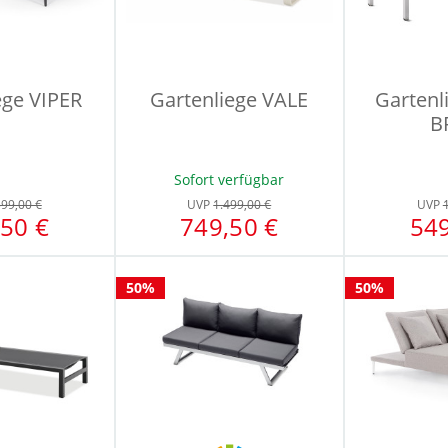
ege VIPER
Gartenliege VALE
Gartenl
B
Sofort verfügbar
599,00 €
UVP
1.499,00 €
UVP
50 €
749,50 €
549
50%
50%