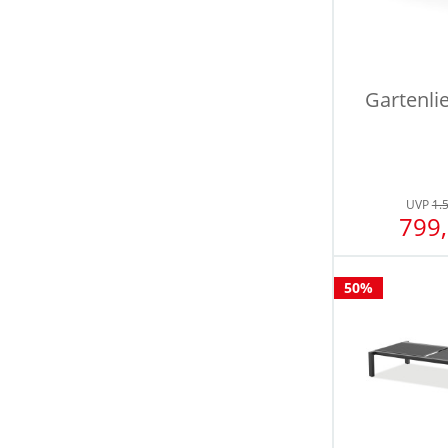
Gartenli
UVP
1.
799,
50%