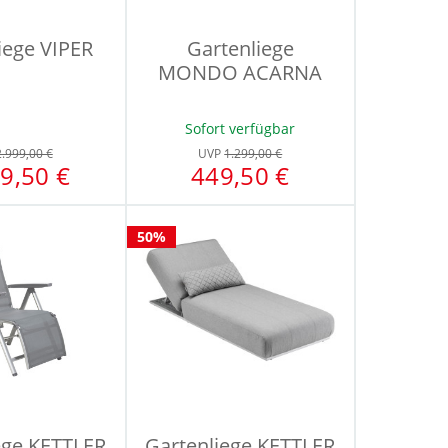
iege VIPER
Gartenliege
MONDO ACARNA
Sofort verfügbar
2.999,00 €
UVP
1.299,00 €
9,50 €
449,50 €
50%
ege KETTLER
Gartenliege KETTLER