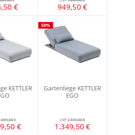
689,00 €
UVP
1.899,00 €
,50 €
949,50 €
50%
ege KETTLER
Gartenliege KETTLER
EGO
EGO
2.699,00 €
UVP
2.699,00 €
9,50 €
1.349,50 €