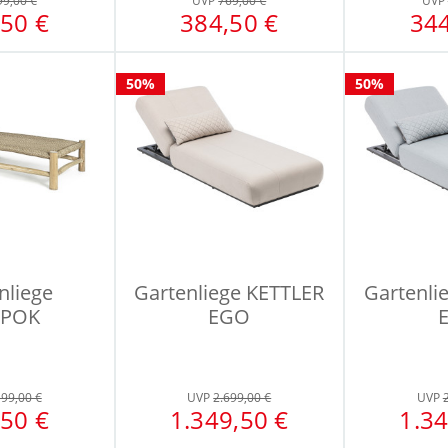
99,00 €
UVP
769,00 €
UVP
50 €
384,50 €
344
50%
50%
nliege
Gartenliege KETTLER
Gartenli
POK
EGO
199,00 €
UVP
2.699,00 €
UVP
50 €
1.349,50 €
1.34