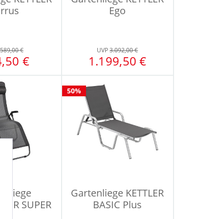
irrus
Ego
589,00 €
UVP
3.092,00 €
,50 €
1.199,50 €
50%
enliege
Gartenliege KETTLER
NER SUPER
BASIC Plus