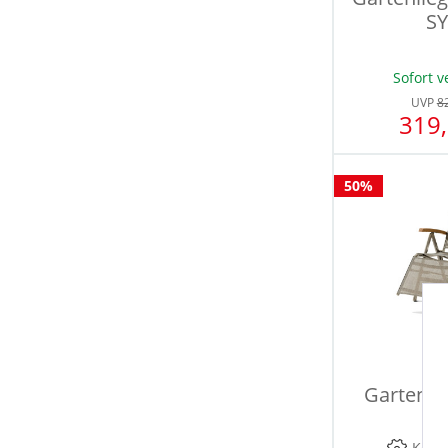
SY
Sofort v
UVP
8
319,
50%
Gartenlie
Ca
Konfi