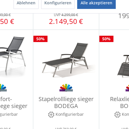
Ablehnen
Konfigurieren
Alle akzeptieren
Sofort verfügbar
Sofort
199
39,00 €
UVP
4.299,00 €
50 €
2.149,50 €
50%
50%
ort-
Stapelrollliege sieger
Relaxli
iege sieger
BODEGA
BO
EGA
gurierbar
Konfigurierbar
Kon