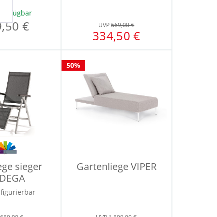
 verfügbar
,50 €
UVP
669,00 €
334,50 €
50%
ege sieger
Gartenliege VIPER
DEGA
figurierbar