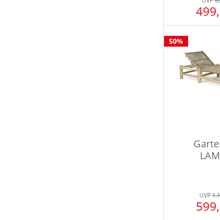
UVP
9
499,
50%
Garte
LAM
UVP
1.
599,