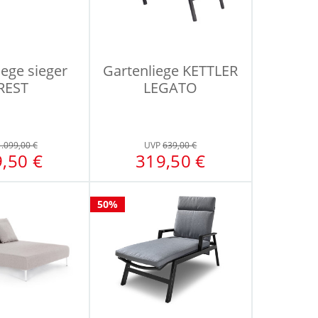
iege sieger
Gartenliege KETTLER
REST
LEGATO
1.099,00 €
UVP
639,00 €
,50 €
319,50 €
50%