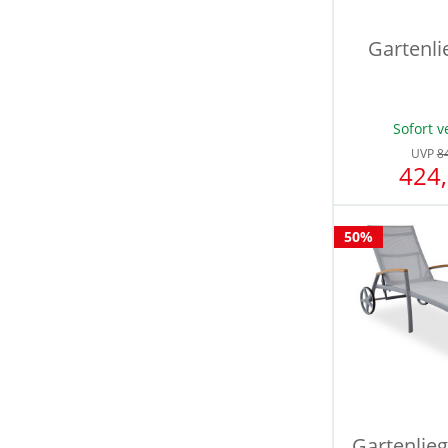
Gartenli
Sofort v
UVP
8
424,
50%
Gartenlie