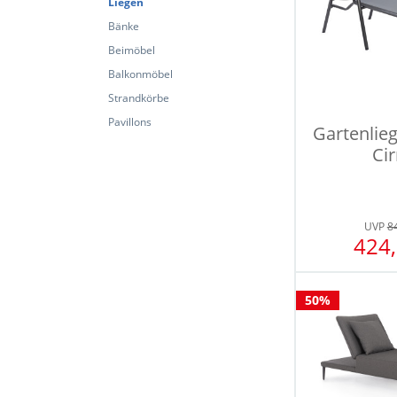
Liegen
Bänke
Beimöbel
Balkonmöbel
Strandkörbe
Pavillons
Gartenlie
Cir
UVP
8
424,
50%