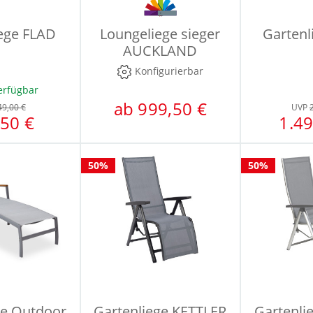
ege FLAD
Loungeliege sieger
Gartenl
AUCKLAND
Konfigurierbar
erfügbar
ab 999,50 €
49,00 €
UVP
50 €
1.49
50%
50%
ge Outdoor
Gartenliege KETTLER
Gartenli