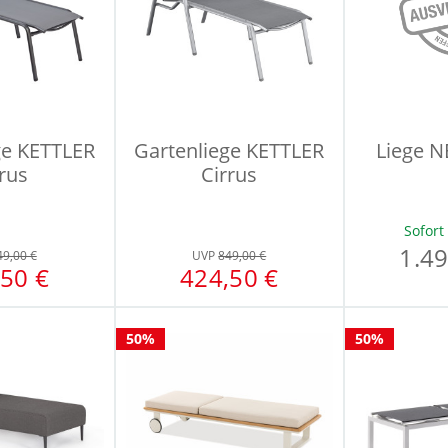
ge KETTLER
Gartenliege KETTLER
Liege 
rus
Cirrus
Sofort
1.49
49,00 €
UVP
849,00 €
50 €
424,50 €
50%
50%