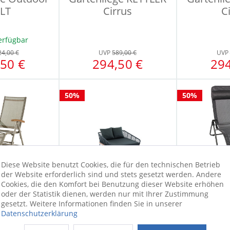
LT
Cirrus
C
erfügbar
24,00 €
UVP
589,00 €
UVP
50 €
294,50 €
294
50%
50%
Diese Website benutzt Cookies, die für den technischen Betrieb
der Website erforderlich sind und stets gesetzt werden. Andere
Cookies, die den Komfort bei Benutzung dieser Website erhöhen
oder der Statistik dienen, werden nur mit Ihrer Zustimmung
ge sieger
Gartenliege Freeport
Gart
gesetzt. Weitere Informationen finden Sie in unserer
diz
DREAMLI
Datenschutzerklärung
gurierbar