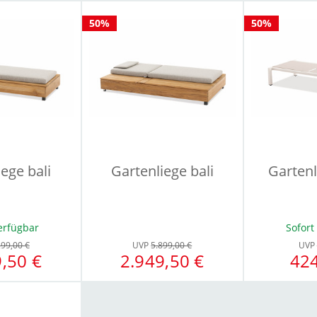
50%
50%
ege bali
Gartenliege bali
Garten
erfügbar
Sofort
299,00 €
UVP
5.899,00 €
UVP
,50 €
2.949,50 €
424