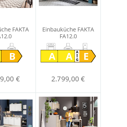
üche FAKTA
Einbauküche FAKTA
A12.0
FA12.0
B
A
A
E
A
G
9,00 €
2.799,00 €