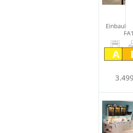
Einbaukü
FA1
A
3.499