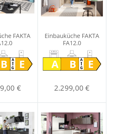
üche FAKTA
Einbauküche FAKTA
A12.0
FA12.0
B
E
A
B
E
A
A
G
G
9,00 €
2.299,00 €