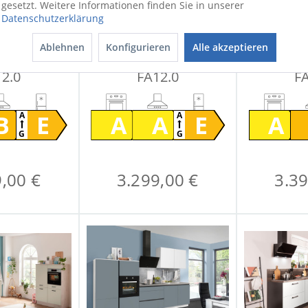
gesetzt. Weitere Informationen finden Sie in unserer
Datenschutzerklärung
Ablehnen
Konfigurieren
Alle akzeptieren
che FAKTA
Einbauküche FAKTA
Einbauk
2.0
FA12.0
F
B
E
A
A
E
A
A
A
G
G
,00 €
3.299,00 €
3.39