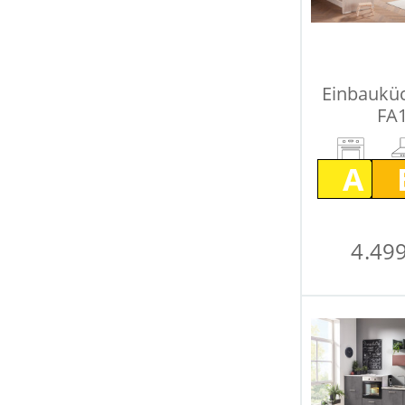
Einbaukü
FA1
A
4.499