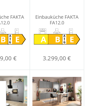
üche FAKTA
Einbauküche FAKTA
A12.0
FA12.0
B
E
A
B
E
A
A
G
G
9,00 €
3.299,00 €