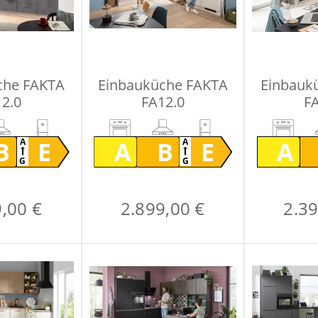
che FAKTA
Einbauküche FAKTA
Einbauk
2.0
FA12.0
F
B
E
A
B
E
A
A
A
G
G
,00 €
2.899,00 €
2.39