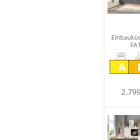
Einbaukü
FA1
A
2.799