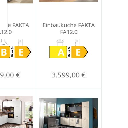
üche FAKTA
Einbauküche FAKTA
A12.0
FA12.0
B
E
A
E
A
A
G
G
9,00 €
3.599,00 €