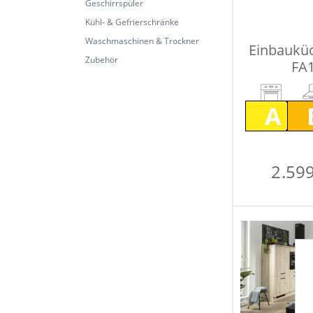
Geschirrspüler
Kühl- & Gefrierschränke
Waschmaschinen & Trockner
Einbaukü
Zubehör
FA1
A
2.599