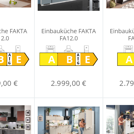
che FAKTA
Einbauküche FAKTA
Einbauk
2.0
FA12.0
F
B
E
A
B
E
A
A
A
G
G
,00 €
2.999,00 €
2.79