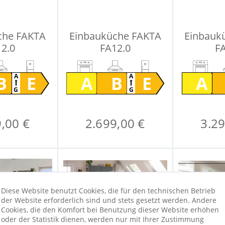
che FAKTA
Einbauküche FAKTA
Einbauk
2.0
FA12.0
F
B
E
A
B
E
A
A
A
G
G
,00 €
2.699,00 €
3.29
Diese Website benutzt Cookies, die für den technischen Betrieb
der Website erforderlich sind und stets gesetzt werden. Andere
Cookies, die den Komfort bei Benutzung dieser Website erhöhen
oder der Statistik dienen, werden nur mit Ihrer Zustimmung