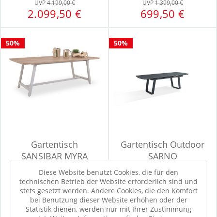
UVP
4.199,00 €
UVP
1.399,00 €
2.099,50 €
699,50 €
50%
50%
Gartentisch
Gartentisch Outdoor
SANSIBAR MYRA
SARNO
Diese Website benutzt Cookies, die für den
technischen Betrieb der Website erforderlich sind und
Sofort verfügbar
Sofort verfügbar
stets gesetzt werden. Andere Cookies, die den Komfort
UVP
1.499,00 €
UVP
2.680,00 €
bei Benutzung dieser Website erhöhen oder der
449,50 €
899,50 €
Statistik dienen, werden nur mit Ihrer Zustimmung