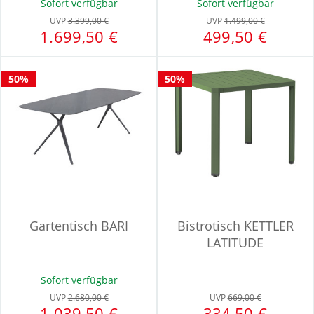
Sofort verfügbar
Sofort verfügbar
UVP
3.399,00 €
UVP
1.499,00 €
1.699,50 €
499,50 €
50%
50%
Gartentisch BARI
Bistrotisch KETTLER
LATITUDE
Sofort verfügbar
UVP
2.680,00 €
UVP
669,00 €
1.039,50 €
334,50 €