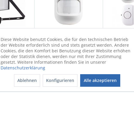
Diese Website benutzt Cookies, die für den technischen Betrieb
er mit
Funk-
Alarm Se
der Website erforderlich sind und stets gesetzt werden. Andere
Cookies, die den Komfort bei Benutzung dieser Website erhöhen
gsmelder
Bewegungsmelder
oder der Statistik dienen, werden nur mit Ihrer Zustimmung
weiß
gesetzt. Weitere Informationen finden Sie in unserer
Datenschutzerklärung
erfügbar
Sofort verfügbar
Sofort
00 €
17,90 €
49
Ablehnen
Konfigurieren
Alle akzeptieren