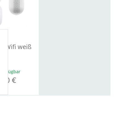
t Wifi weiß
 verfügbar
,00 €