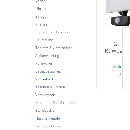
Vasen
Uhren
Spiegel
Pflanzen
Pflanz- und Übertöpfe
Raumdüfte
Strahl
Tabletts & Untersetzer
Bewegun
Aufbewahrung
Korbwaren
Sofort v
Badaccessoires
22,
Sicherheit
Taschen & Börsen
Ventilatoren
Mülleimer & Abfalleimer
Standascher
Flaschenregale
Zeitungsständer