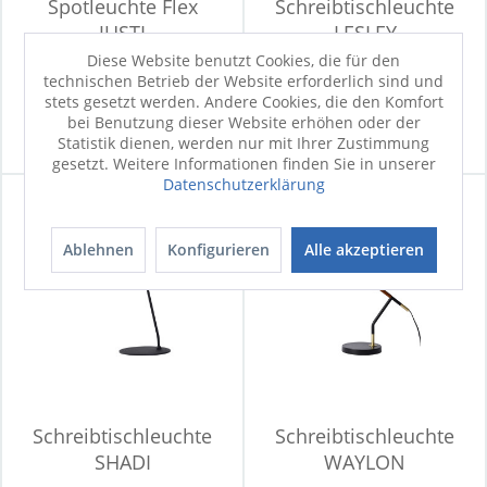
Spotleuchte Flex
Schreibtischleuchte
JUSTI
LESLEY
Diese Website benutzt Cookies, die für den
technischen Betrieb der Website erforderlich sind und
Sofort verfügbar
stets gesetzt werden. Andere Cookies, die den Komfort
84,90 €
UVP
64,99 €
bei Benutzung dieser Website erhöhen oder der
44,90 €
Statistik dienen, werden nur mit Ihrer Zustimmung
gesetzt. Weitere Informationen finden Sie in unserer
Datenschutzerklärung
Ablehnen
Konfigurieren
Alle akzeptieren
Schreibtischleuchte
Schreibtischleuchte
SHADI
WAYLON