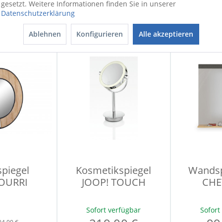
gesetzt. Weitere Informationen finden Sie in unserer
erfügbar
Datenschutzerklärung
Sofort verfügbar
90 €
38,90 €
119
Ablehnen
Konfigurieren
Alle akzeptieren
piegel
Kosmetikspiegel
Wandsp
OURRI
JOOP! TOUCH
CHE
Sofort verfügbar
Sofort