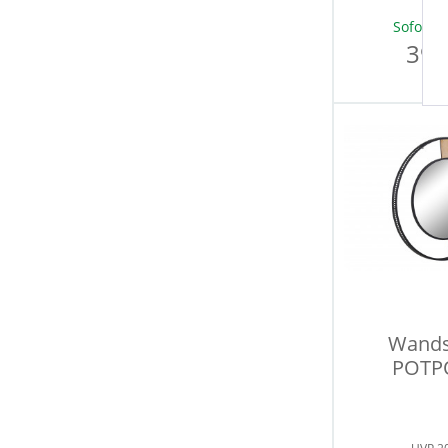
Sofort v
39,
Wands
POTP