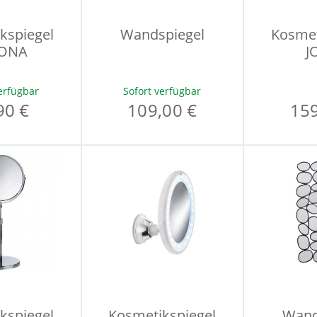
kspiegel
Wandspiegel
Kosmet
ONA
J
erfügbar
Sofort verfügbar
90 €
109,00 €
159
kspiegel
Kosmetikspiegel
Wand