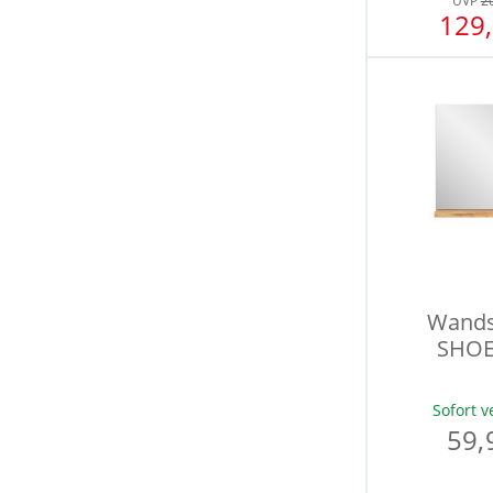
UVP
2
129,
Wands
SHOE
Sofort v
59,