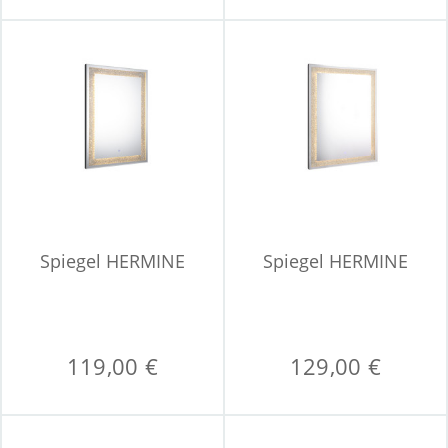
Spiegel HERMINE
Spiegel HERMINE
119,00 €
129,00 €