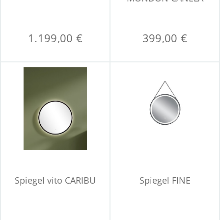
1.199,00 €
399,00 €
Spiegel vito CARIBU
Spiegel FINE