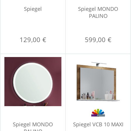
Spiegel
Spiegel MONDO
PALINO
129,00 €
599,00 €
Spiegel MONDO
Spiegel VCB 10 MAXI