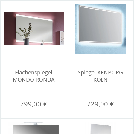
Flächenspiegel
Spiegel KENBORG
MONDO RONDA
KÖLN
799,00 €
729,00 €