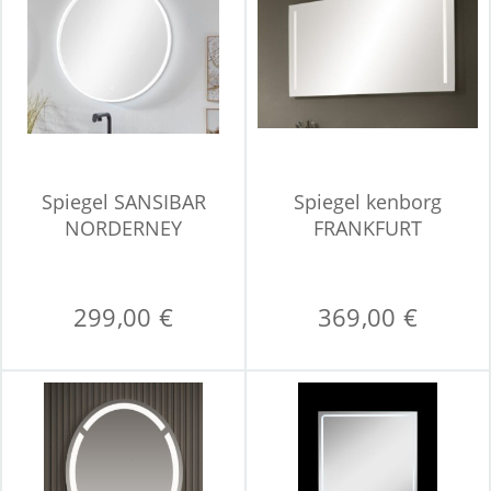
Spiegel SANSIBAR
Spiegel kenborg
NORDERNEY
FRANKFURT
299,00 €
369,00 €