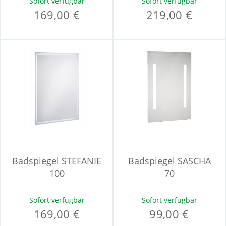
Sofort verfügbar
Sofort verfügbar
169,00 €
219,00 €
Badspiegel STEFANIE
Badspiegel SASCHA
100
70
Sofort verfügbar
Sofort verfügbar
169,00 €
99,00 €