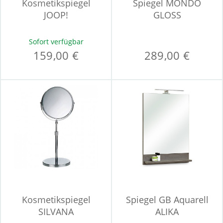
Kosmetikspiegel
Spiegel MONDO
JOOP!
GLOSS
Sofort verfügbar
159,00 €
289,00 €
Kosmetikspiegel
Spiegel GB Aquarell
SILVANA
ALIKA