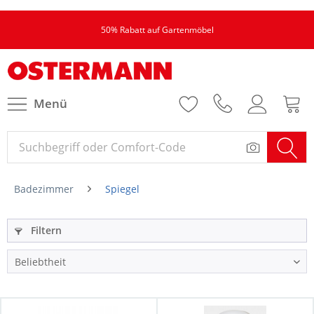
50% Rabatt auf Gartenmöbel
Menü
Badezimmer
Spiegel
Filtern