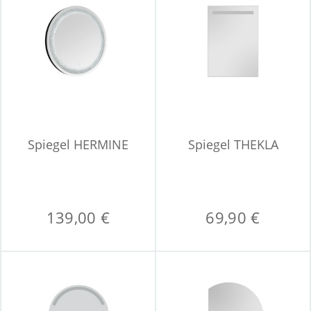
Spiegel HERMINE
Spiegel THEKLA
139,00 €
69,90 €