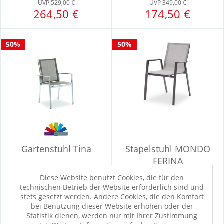
UVP
529,00 €
UVP
349,00 €
264,50 €
174,50 €
50%
50%
Gartenstuhl Tina
Stapelstuhl MONDO
FERINA
Konfigurierbar
Diese Website benutzt Cookies, die für den
technischen Betrieb der Website erforderlich sind und
Sofort verfügbar
stets gesetzt werden. Andere Cookies, die den Komfort
UVP
389,00 €
UVP
308,00 €
bei Benutzung dieser Website erhöhen oder der
194,50 €
119,50 €
Statistik dienen, werden nur mit Ihrer Zustimmung