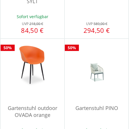
SYLT
Sofort verfügbar
UVP
218,00 €
UVP
589,00 €
84,50 €
294,50 €
50%
50%
Gartenstuhl outdoor
Gartenstuhl PINO
OVADA orange