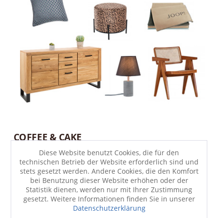
COFFEE & CAKE
Diese Website benutzt Cookies, die für den
Der Duft von Kaffee am Morgen ist unvergleichlich und wir
technischen Betrieb der Website erforderlich sind und
lieben das feine Aroma und die typischen Kaffee-Farbtöne von
stets gesetzt werden. Andere Cookies, die den Komfort
dunkelbraun bis creme. In Kombination mit der Farbe Blau
bei Benutzung dieser Website erhöhen oder der
erzeugen wir eine ruhige, gelassene und natürliche Atmosphäre,
Statistik dienen, werden nur mit Ihrer Zustimmung
die sich nicht nur für das Wohnzimmer eignet, sondern auch für
gesetzt. Weitere Informationen finden Sie in unserer
unser Schlafzimmer.
Datenschutzerklärung