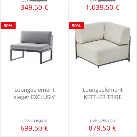
UVP
1.398,00 €
UVP
2.680,00 €
349,50 €
1.039,50 €
50%
50%
Loungeelement
Loungeelement
sieger EXCLUSIV
KETTLER TRIBE
ADELAIDE
UVP
1.399,00 €
UVP
1.759,00 €
699,50 €
879,50 €