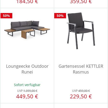
184,50 €
359,50 €
50%
50%
Loungeecke Outdoor
Gartensessel KETTLER
Runei
Rasmus
Sofort verfügbar
UVP
1.399,00 €
UVP
459,00 €
449,50 €
229,50 €