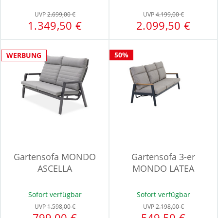
UVP
2.699,00 €
UVP
4.199,00 €
1.349,50 €
2.099,50 €
50%
WERBUNG
Gartensofa MONDO
Gartensofa 3-er
ASCELLA
MONDO LATEA
Sofort verfügbar
Sofort verfügbar
UVP
1.598,00 €
UVP
2.198,00 €
799,00 €
549,50 €