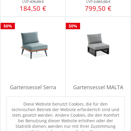
UVP
476,00 €
UVP
2.061,00 €
184,50 €
799,50 €
50%
50%
Gartensessel Serra
Gartensessel MALTA
Diese Website benutzt Cookies, die für den
technischen Betrieb der Website erforderlich sind und
Sofort verfügbar
stets gesetzt werden. Andere Cookies, die den Komfort
UVP
1.099,00 €
UVP
959,00 €
bei Benutzung dieser Website erhöhen oder der
549,50 €
479,50 €
Statistik dienen, werden nur mit Ihrer Zustimmung