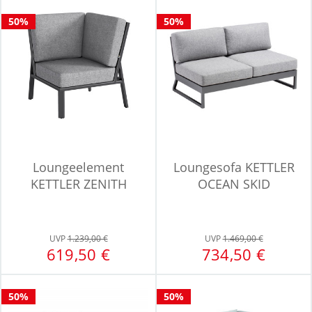
50%
50%
Loungeelement
Loungesofa KETTLER
KETTLER ZENITH
OCEAN SKID
UVP
1.239,00 €
UVP
1.469,00 €
619,50 €
734,50 €
50%
50%