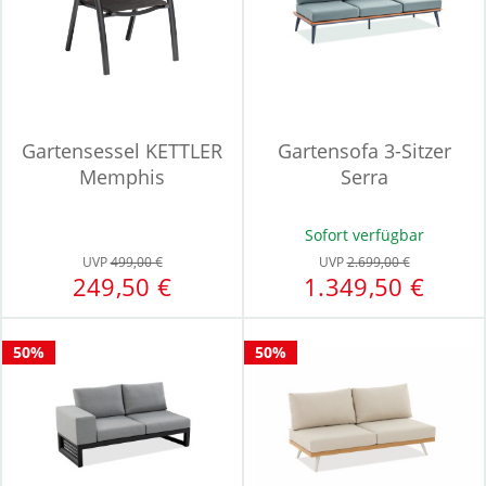
Gartensessel KETTLER
Gartensofa 3-Sitzer
Memphis
Serra
Sofort verfügbar
UVP
499,00 €
UVP
2.699,00 €
249,50 €
1.349,50 €
50%
50%