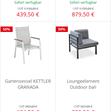
Sofort verfügbar
Sofort verfügbar
UVP
1.133,00 €
UVP
1.759,00 €
439,50 €
879,50 €
50%
50%
Gartensessel KETTLER
Loungeelement
GRANADA
Outdoor bali
UVP
369,00 €
UVP
927,00 €