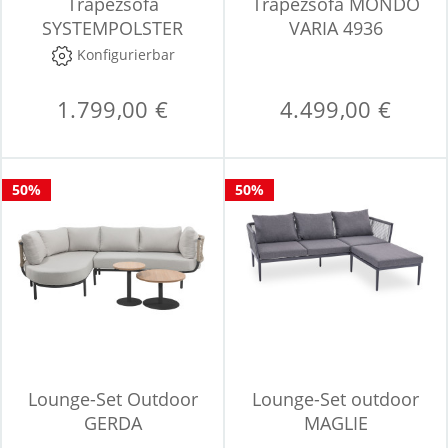
Trapezsofa
Trapezsofa MONDO
SYSTEMPOLSTER
VARIA 4936
PAULA
Konfigurierbar
1.799,00 €
4.499,00 €
50%
50%
Lounge-Set Outdoor
Lounge-Set outdoor
GERDA
MAGLIE