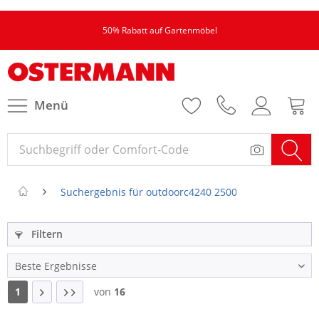
50% Rabatt auf Gartenmöbel
Menü
Suchergebnis für outdoorc4240 250004197 lounge-sof
Filtern
1
von
16