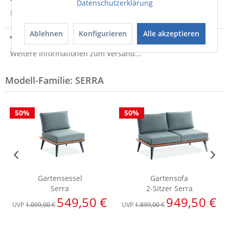
Datenschutzerklärung
Produktsicherheit
Ablehnen
Konfigurieren
Alle akzeptieren
Versandinfo
Weitere Informationen zum Versand...
Modell-Familie: SERRA
50%
50%
Gartensessel
Gartensofa
Serra
2-Sitzer Serra
549,50 €
949,50 €
UVP
1.099,00 €
UVP
1.899,00 €