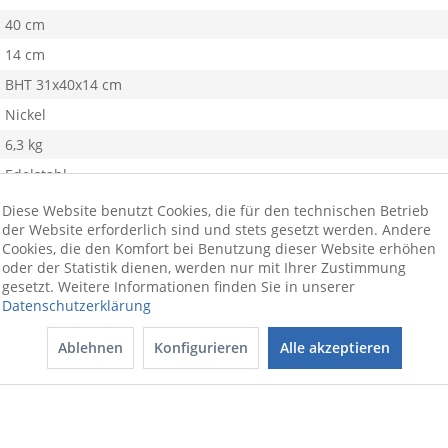
40 cm
14 cm
BHT 31x40x14 cm
Nickel
6,3 kg
Edelstahl
Diese Website benutzt Cookies, die für den technischen Betrieb
der Website erforderlich sind und stets gesetzt werden. Andere
Cookies, die den Komfort bei Benutzung dieser Website erhöhen
oder der Statistik dienen, werden nur mit Ihrer Zustimmung
gesetzt. Weitere Informationen finden Sie in unserer
efkasten, der funktionell und qualitativ überzeugt. Durch die Ver
Datenschutzerklärung
n jeder Haustür sehen lassen kann.
Ablehnen
Konfigurieren
Alle akzeptieren
ionswünschen beraten wir Sie gerne