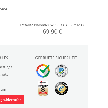
ALES
GEPRÜFTE SICHERHEIT
settings
chutz
sum
ag widerrufen