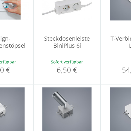
ign-
Steckdosenleiste
T-Verb
enstöpsel
BiniPlus 6i
erfügbar
Sofort verfügbar
0 €
6,50 €
54