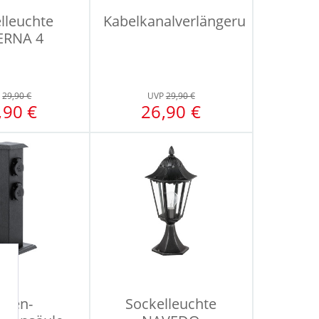
lleuchte
Kabelkanalverlängerung
ERNA 4
P
29,90 €
UVP
29,90 €
,90 €
26,90 €
rten-
Sockelleuchte