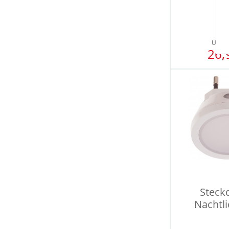
UVP
2
26,
Steck
Nachtli