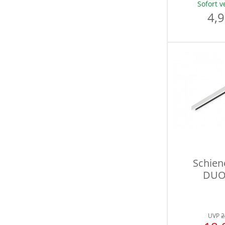
Sofort v
4,9
Schien
DUO
UVP
2