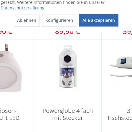
Steckdosensäule
Steckd
gesetzt. Weitere Informationen finden Sie in unserer
PARK 4
PA
Datenschutzerklärung
Ablehnen
Konfigurieren
Alle akzeptieren
9,90 €
UVP
99,00 €
UV
90 €
89,90 €
59
dosen-
Powerglobe 4 fach
3
cht LED
mit Stecker
Tischste