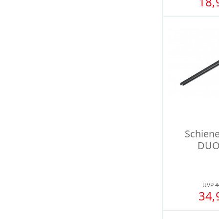
18,
Schien
DUO
UVP
4
34,