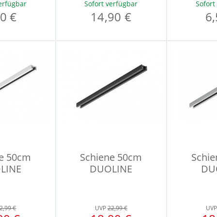
erfügbar
Sofort verfügbar
Sofort
0 €
14,90 €
6,
e 50cm
Schiene 50cm
Schi
LINE
DUOLINE
DU
2,99 €
UVP
22,99 €
UV