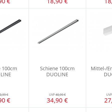
90 €
18,90 €
18
e 100cm
Schiene 100cm
Mittel-/
LINE
DUOLINE
DU
0,99 €
UVP
40,99 €
UV
90 €
34,90 €
27