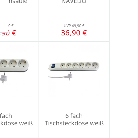
osensäule
NAVEDO
RK 4
P
64,90 €
UVP
49,90 €
,90 €
36,90 €
 fach
6 fach
ckdose weiß
Tischsteckdose weiß