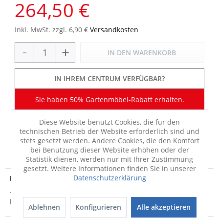
264,50 €
Inkl. MwSt. zzgl. 6,90 €
Versandkosten
-
+
IN DEN
WARENKORB
IN IHREM CENTRUM VERFÜGBAR?
Sie haben 50% Gartenmöbel-Rabatt erhalten.
Diese Website benutzt Cookies, die für den
technischen Betrieb der Website erforderlich sind und
stets gesetzt werden. Andere Cookies, die den Komfort
FRAGEN
MERKEN
TEILEN
bei Benutzung dieser Website erhöhen oder der
Statistik dienen, werden nur mit Ihrer Zustimmung
gesetzt. Weitere Informationen finden Sie in unserer
Datenschutzerklärung
Produktdetails
· Gestell Aluminium mit · Bezug 100% Polyester ·
bedienerfreundliche Autoknick-Funktion ·...
mehr
Ablehnen
Konfigurieren
Alle akzeptieren