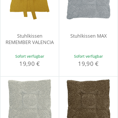
Stuhlkissen
Stuhlkissen MAX
REMEMBER VALENCIA
Sofort verfügbar
Sofort verfügbar
19,90 €
19,90 €