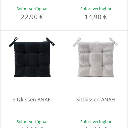
Sofort verfügbar
Sofort verfügbar
22,90 €
14,90 €
Sitzkissen ANAFI
Sitzkissen ANAFI
Sofort verfügbar
Sofort verfügbar