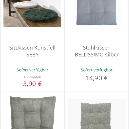
Sitzkissen Kunstfell
Stuhlkissen
SEBY
BELLISSIMO silber
Sofort verfügbar
Sofort verfügbar
14,90 €
UVP
5,99 €
3,90 €