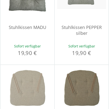
Stuhlkissen MADU
Stuhlkissen PEPPER
silber
Sofort verfügbar
Sofort verfügbar
19,90 €
19,90 €